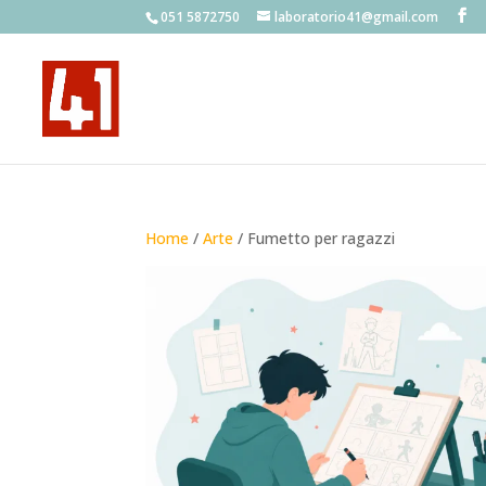
051 5872750
laboratorio41@gmail.com
Home
/
Arte
/ Fumetto per ragazzi