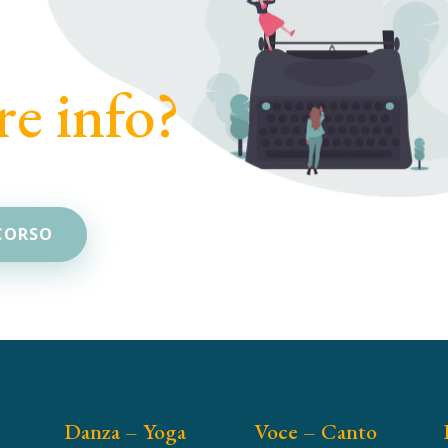
re info?
 CORSO
Danza – Yoga
Voce – Canto