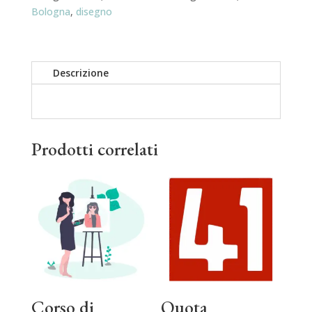
quantità
Bologna
,
disegno
Descrizione
Prodotti correlati
Corso di
Quota