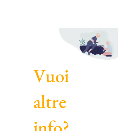
Vuoi
altre
info?