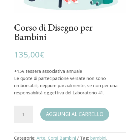
Corso di Disegno per
Bambini
135,00
€
+15€ tessera associativa annuale
Le quote di partecipazione versate non sono
rimborsabili, neppure parzialmente, se non per una
responsabilità oggettiva del Laboratorio 41.
Corso
AGGIUNGI AL CARRELLO
di
Disegno
per
Bambini
Categorie:
Arte
,
Corsi Bambini
Tag:
bambini
,