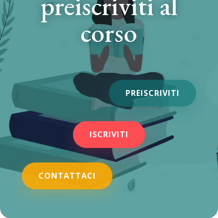
preiscriviti al
corso
PREISCRIVITI
ISCRIVITI
CONTATTACI