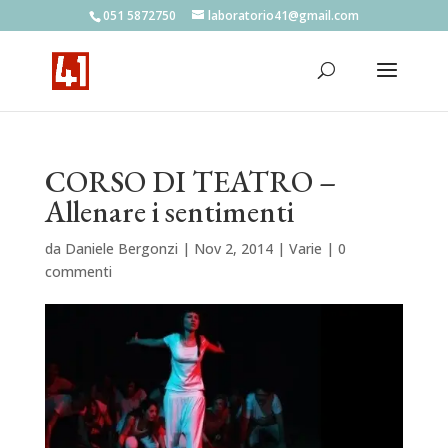
051 5872750
laboratorio41@gmail.com
CORSO DI TEATRO –
Allenare i sentimenti
da
Daniele Bergonzi
|
Nov 2, 2014
|
Varie
|
0
commenti