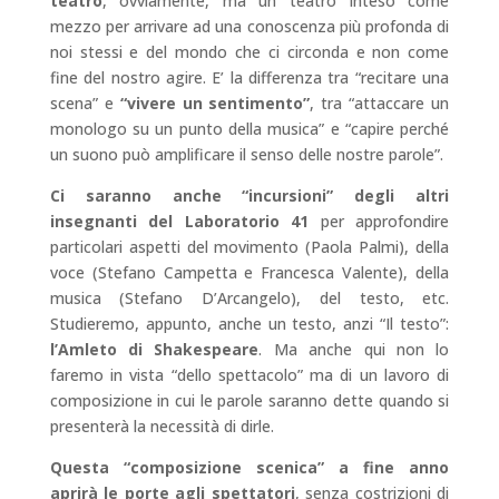
teatro
, ovviamente, ma un teatro inteso come
mezzo per arrivare ad una conoscenza più profonda di
noi stessi e del mondo che ci circonda e non come
fine del nostro agire. E’ la differenza tra “recitare una
scena” e
“vivere un sentimento”
, tra “attaccare un
monologo su un punto della musica” e “capire perché
un suono può amplificare il senso delle nostre parole”.
Ci saranno anche “incursioni” degli altri
insegnanti del Laboratorio 41
per approfondire
particolari aspetti del movimento (Paola Palmi), della
voce (Stefano Campetta e Francesca Valente), della
musica (Stefano D’Arcangelo), del testo, etc.
Studieremo, appunto, anche un testo, anzi “Il testo”:
l’Amleto di Shakespeare
. Ma anche qui non lo
faremo in vista “dello spettacolo” ma di un lavoro di
composizione in cui le parole saranno dette quando si
presenterà la necessità di dirle.
Questa “composizione scenica” a fine anno
aprirà le porte agli spettatori
, senza costrizioni di