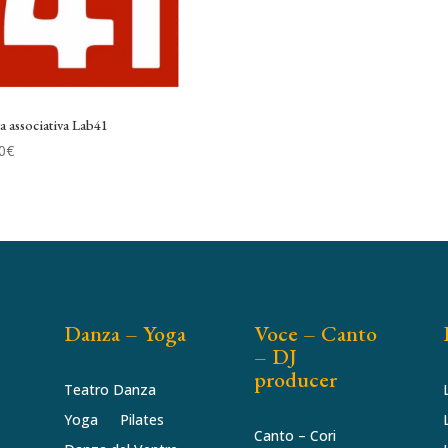
 associativa Lab41
0
€
Danza – Yoga
Voce – Canto
– DJ
producer
Teatro Danza
Yoga
Pilates
Canto – Cori